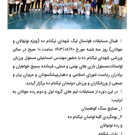
》فینال مسابقات فوتسال لیگ شهدای نیکنام ده (ویژه نونهالان و
جوانان) روز سه شنبه مورخ ۱۴۰۳/۰۶/۲۰ ساعت ۱۰ صبح در سالن
ورزشی شهدای نیکنام ده با حضور مهندس اسماعیلی مسئول ورزش
لواسانات،مسئول بازی های بومی و محلی، فرمانده بسیج خواهران و
برادران ریاست شورای اسلامی و دهیار،پیشکسوتان و مربیان برتر و
جمعی از ورزشکاران و ورزش دوستان نیکنام ده برگزار گردید.
》در این دوره از مسابقات تیم های گروه اول و دوم رده جوانان به
ترتیب:
۱_ صنایع سنگ کوهستان
۲_ بومگردی کلبه لواسان نیکنام ده
و رده نونهالان
۱_ یاران نیکنام